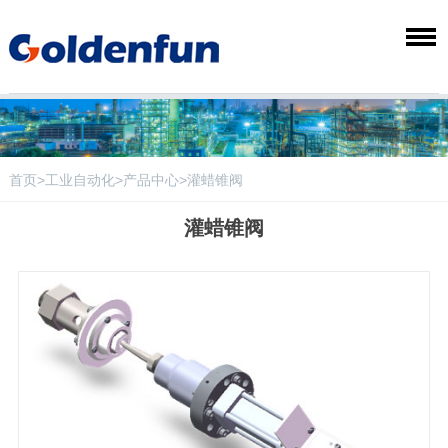
首页
>
工业自动化
>
产品中心
>灌蜡锥阀
灌蜡锥阀