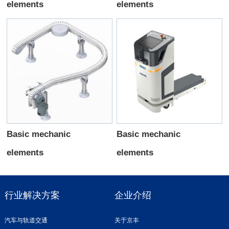
elements
elements
Basic mechanic
Basic mechanic
elements
elements
行业解决方案
企业介绍
汽车与轨道交通
关于京丰