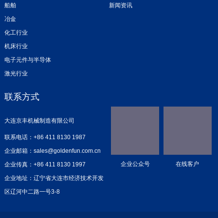
船舶
新闻资讯
冶金
化工行业
机床行业
电子元件与半导体
激光行业
联系方式
大连京丰机械制造有限公司
联系电话：+86 411 8130 1987
企业邮箱：sales@goldenfun.com.cn
企业公众号
在线客户
企业传真：+86 411 8130 1997
企业地址：辽宁省大连市经济技术开发
区辽河中二路一号3-8