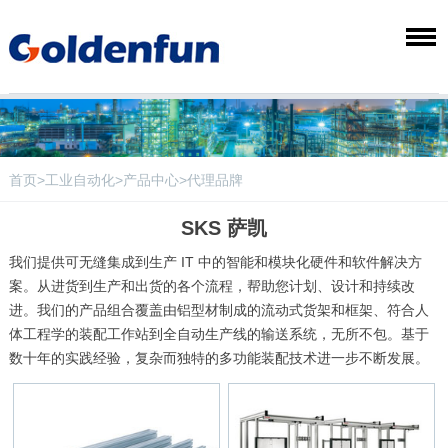
首页
>
工业自动化
>
产品中心
>
代理品牌
SKS 萨凯
我们提供可无缝集成到生产 IT 中的智能和模块化硬件和软件解决方
案。从进货到生产和出货的各个流程，帮助您计划、设计和持续改
进。我们的产品组合覆盖由铝型材制成的流动式货架和框架、符合人
体工程学的装配工作站到全自动生产线的输送系统，无所不包。基于
数十年的实践经验，复杂而独特的多功能装配技术进一步不断发展。